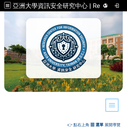
亞洲大學資訊安全研究中心 | Research Center for Information Security, Asia University, Taiwan (R.O.C.)
:::
Toggle 
👉 點右上角
☰ 選單
展開導覽