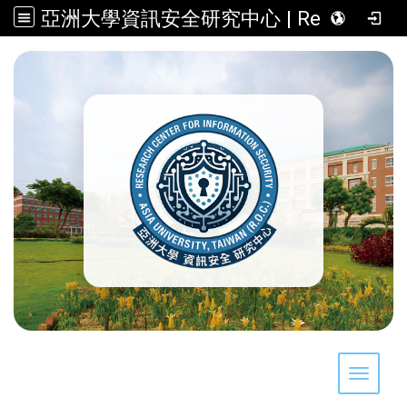
亞洲大學資訊安全研究中心 | Research Center for Information Security, Asia University, Taiwan (R.O.C.)
:::
Toggle 