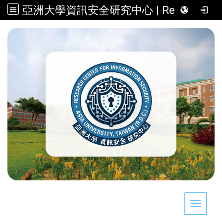
亞洲大學資訊安全研究中心 | Research Center for Information Security, Asia University, Taiwan (R.O.C.)
:::
Toggle 