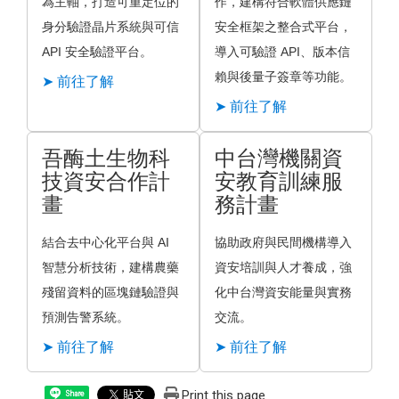
為主軸，打造可重定位的
作，建構符合軟體供應鏈
身分驗證晶片系統與可信
安全框架之整合式平台，
API 安全驗證平台。
導入可驗證 API、版本信
賴與後量子簽章等功能。
➤ 前往了解
➤ 前往了解
吾酶土生物科
中台灣機關資
技資安合作計
安教育訓練服
畫
務計畫
結合去中心化平台與 AI
協助政府與民間機構導入
智慧分析技術，建構農藥
資安培訓與人才養成，強
殘留資料的區塊鏈驗證與
化中台灣資安能量與實務
預測告警系統。
交流。
➤ 前往了解
➤ 前往了解
Print this page
Share