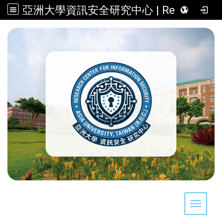
亞洲大學資訊安全研究中心 | Research Center for Information Security, Asia University, Taiwan (R.O.C.)
:::
Toggle 