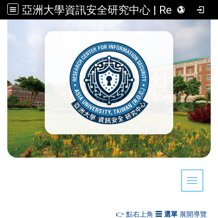
亞洲大學資訊安全研究中心 | Research Center for Information Security, Asia University, Taiwan (R.O.C.)
:::
Toggle 
👉 點右上角
☰ 選單
展開導覽